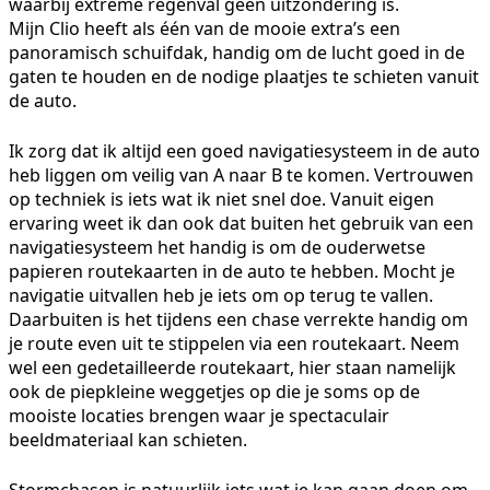
waarbij extreme regenval geen uitzondering is.
Mijn Clio heeft als één van de mooie extra’s een
panoramisch schuifdak, handig om de lucht goed in de
gaten te houden en de nodige plaatjes te schieten vanuit
de auto.
Ik zorg dat ik altijd een goed navigatiesysteem in de auto
heb liggen om veilig van A naar B te komen. Vertrouwen
op techniek is iets wat ik niet snel doe. Vanuit eigen
ervaring weet ik dan ook dat buiten het gebruik van een
navigatiesysteem het handig is om de ouderwetse
papieren routekaarten in de auto te hebben. Mocht je
navigatie uitvallen heb je iets om op terug te vallen.
Daarbuiten is het tijdens een chase verrekte handig om
je route even uit te stippelen via een routekaart. Neem
wel een gedetailleerde routekaart, hier staan namelijk
ook de piepkleine weggetjes op die je soms op de
mooiste locaties brengen waar je spectaculair
beeldmateriaal kan schieten.
Stormchasen is natuurlijk iets wat je kan gaan doen om