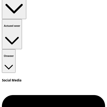
Actueel weer
Onweer
Social Media