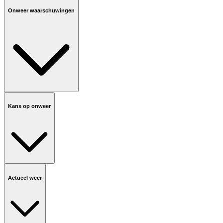
Onweer waarschuwingen
Kans op onweer
Actueel weer