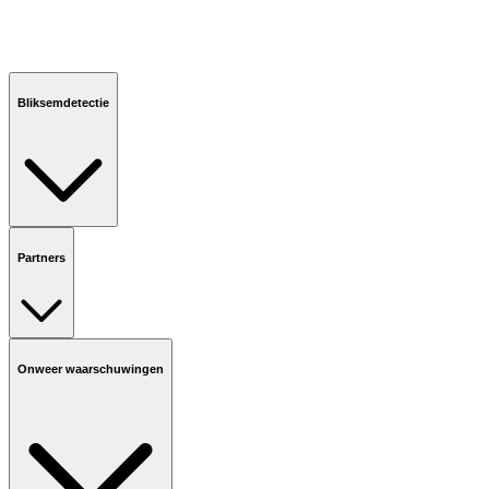
Bliksemdetectie
Partners
Onweer waarschuwingen