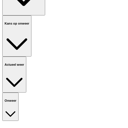
Kans op onweer
Actueel weer
Onweer