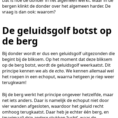
Dat is hoe de donder in het algemeen werkt. Maar in de
bergen klinkt de donder over het algemeen harder. De
vraag is dan ook: waarom?
De geluidsgolf botst op
de berg
Bij donder wordt er dus een geluidsgolf uitgezonden die
begint bij de bliksem. Op het moment dat deze bliksem
op de berg botst, wordt de geluidsgolf weerkaatst. Dit
principe kennen we als de
echo
. We kennen allemaal wel
het roepen in een echoput, waarna hetgeen je riep weer
terugkwam!
Bij de berg werkt het principe ongeveer hetzelfde, maar
net iets anders. Daar is namelijk de echoput niet door
vier wanden afgesloten, waardoor het geluid recht
omhoog terugkaatst. Daar heb je echter één berg, en
(maximaal) drie andere stukken ‘lucht’, waar de