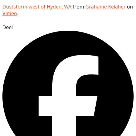
Duststorm west of Hyden, WA
from
Grahame Kelaher
on
Vimeo
.
Deel