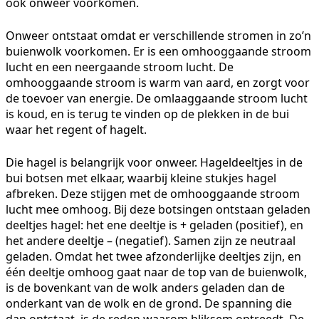
ook onweer voorkomen.
Onweer ontstaat omdat er verschillende stromen in zo’n
buienwolk voorkomen. Er is een omhooggaande stroom
lucht en een neergaande stroom lucht. De
omhooggaande stroom is warm van aard, en zorgt voor
de toevoer van energie. De omlaaggaande stroom lucht
is koud, en is terug te vinden op de plekken in de bui
waar het regent of hagelt.
Die hagel is belangrijk voor onweer. Hageldeeltjes in de
bui botsen met elkaar, waarbij kleine stukjes hagel
afbreken. Deze stijgen met de omhooggaande stroom
lucht mee omhoog. Bij deze botsingen ontstaan geladen
deeltjes hagel: het ene deeltje is + geladen (positief), en
het andere deeltje – (negatief). Samen zijn ze neutraal
geladen. Omdat het twee afzonderlijke deeltjes zijn, en
één deeltje omhoog gaat naar de top van de buienwolk,
is de bovenkant van de wolk anders geladen dan de
onderkant van de wolk en de grond. De spanning die
dan ontstaat, is de reden waarom bliksem optreedt. De