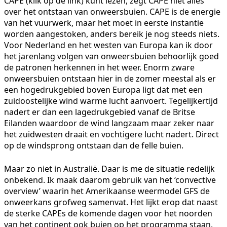
CAPE (klik op de link) kunt lezen, zegt CAPE niet alles
over het ontstaan van onweersbuien. CAPE is de energie
van het vuurwerk, maar het moet in eerste instantie
worden aangestoken, anders bereik je nog steeds niets.
Voor Nederland en het westen van Europa kan ik door
het jarenlang volgen van onweersbuien behoorlijk goed
de patronen herkennen in het weer. Enorm zware
onweersbuien ontstaan hier in de zomer meestal als er
een hogedrukgebied boven Europa ligt dat met een
zuidoostelijke wind warme lucht aanvoert. Tegelijkertijd
nadert er dan een lagedrukgebied vanaf de Britse
Eilanden waardoor de wind langzaam maar zeker naar
het zuidwesten draait en vochtigere lucht nadert. Direct
op de windsprong ontstaan dan de felle buien.
Maar zo niet in Australië. Daar is me de situatie redelijk
onbekend. Ik maak daarom gebruik van het ‘convective
overview’ waarin het Amerikaanse weermodel GFS de
onweerkans grofweg samenvat. Het lijkt erop dat naast
de sterke CAPEs de komende dagen voor het noorden
van het continent ook buien op het programma staan.