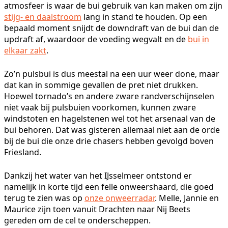
atmosfeer is waar de bui gebruik van kan maken om zijn
stijg- en daalstroom
lang in stand te houden. Op een
bepaald moment snijdt de downdraft van de bui dan de
updraft af, waardoor de voeding wegvalt en de
bui in
elkaar zakt
.
Zo’n pulsbui is dus meestal na een uur weer done, maar
dat kan in sommige gevallen de pret niet drukken.
Hoewel tornado’s en andere zware randverschijnselen
niet vaak bij pulsbuien voorkomen, kunnen zware
windstoten en hagelstenen wel tot het arsenaal van de
bui behoren. Dat was gisteren allemaal niet aan de orde
bij de bui die onze drie chasers hebben gevolgd boven
Friesland.
Dankzij het water van het IJsselmeer ontstond er
namelijk in korte tijd een felle onweershaard, die goed
terug te zien was op
onze onweerradar
. Melle, Jannie en
Maurice zijn toen vanuit Drachten naar Nij Beets
gereden om de cel te onderscheppen.