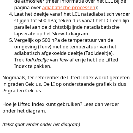
de atmosfeer (meer informatie over het LCL bij de
pagina over
adiabatische processen
);
Laat het deeltje vanaf het LCL natadiabatisch verder
stijgen tot 500 hPa; teken dus vanaf het LCL een lijn
parallel aan de dichtstbijzijnde natadiabatische
lapserate op het Skew-T-diagram.
Vergelijk op 500 hPa de temperatuur van de
omgeving (Tenv) met de temperatuur van het
adiabatisch afgekoelde deeltje (Tadi.deeltje).
Trek
Tadi.deeltje
van
Tenv
af en je hebt de Lifted
Index te pakken.
Nogmaals, ter referentie: de Lifted Index wordt gemeten
in graden Celcius. De LI op onderstaande grafiek is dus
-9 graden Celcius.
Hoe je Lifted Index kunt gebruiken? Lees dan verder
onder het diagram.
(tekst gaat verder onder het diagram)