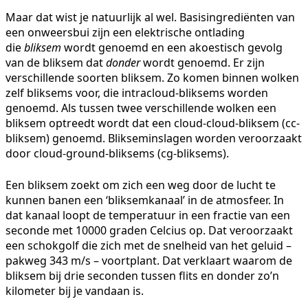
Maar dat wist je natuurlijk al wel. Basisingrediënten van
een onweersbui zijn een elektrische ontlading
die
bliksem
wordt genoemd en een akoestisch gevolg
van de bliksem dat
donder
wordt genoemd. Er zijn
verschillende soorten bliksem. Zo komen binnen wolken
zelf bliksems voor, die intracloud-bliksems worden
genoemd. Als tussen twee verschillende wolken een
bliksem optreedt wordt dat een cloud-cloud-bliksem (cc-
bliksem) genoemd. Blikseminslagen worden veroorzaakt
door cloud-ground-bliksems (cg-bliksems).
Een bliksem zoekt om zich een weg door de lucht te
kunnen banen een ‘bliksemkanaal’ in de atmosfeer. In
dat kanaal loopt de temperatuur in een fractie van een
seconde met 10000 graden Celcius op. Dat veroorzaakt
een schokgolf die zich met de snelheid van het geluid –
pakweg 343 m/s – voortplant. Dat verklaart waarom de
bliksem bij drie seconden tussen flits en donder zo’n
kilometer bij je vandaan is.