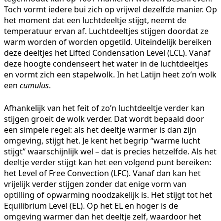
Toch vormt iedere bui zich op vrijwel dezelfde manier. Op
het moment dat een luchtdeeltje stijgt, neemt de
temperatuur ervan af. Luchtdeeltjes stijgen doordat ze
warm worden of worden opgetild. Uiteindelijk bereiken
deze deeltjes het Lifted Condensation Level (LCL). Vanaf
deze hoogte condenseert het water in de luchtdeeltjes
en vormt zich een stapelwolk. In het Latijn heet zo’n wolk
een
cumulus
.
Afhankelijk van het feit of zo’n luchtdeeltje verder kan
stijgen groeit de wolk verder. Dat wordt bepaald door
een simpele regel: als het deeltje warmer is dan zijn
omgeving, stijgt het. Je kent het begrip “warme lucht
stijgt” waarschijnlijk wel – dat is precies hetzelfde. Als het
deeltje verder stijgt kan het een volgend punt bereiken:
het Level of Free Convection (LFC). Vanaf dan kan het
vrijelijk verder stijgen zonder dat enige vorm van
optilling of opwarming noodzakelijk is. Het stijgt tot het
Equilibrium Level (EL). Op het EL en hoger is de
omgeving warmer dan het deeltje zelf, waardoor het