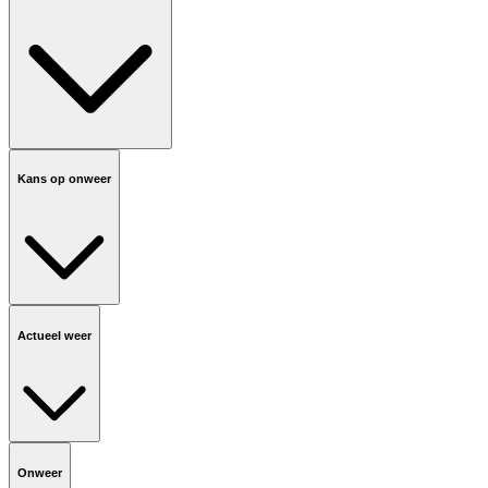
Kans op onweer
Actueel weer
Onweer