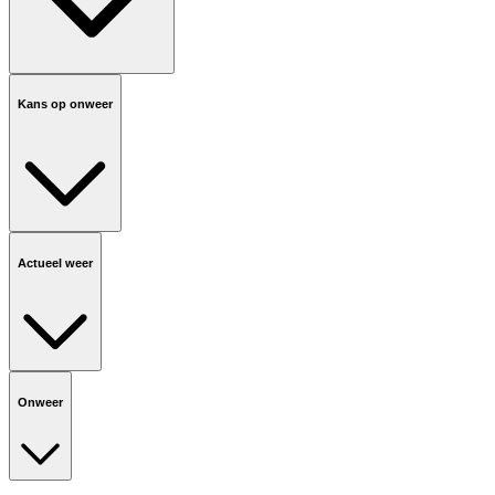
Kans op onweer
Actueel weer
Onweer