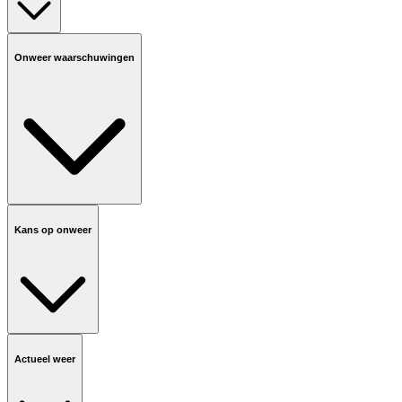
Onweer waarschuwingen
Kans op onweer
Actueel weer