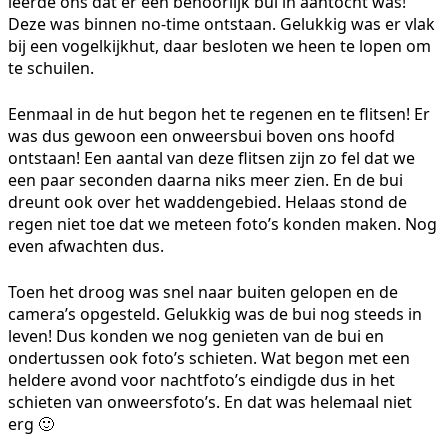
leerde ons dat er een behoorlijk bui in aantocht was!
Deze was binnen no-time ontstaan. Gelukkig was er vlak
bij een vogelkijkhut, daar besloten we heen te lopen om
te schuilen.
Eenmaal in de hut begon het te regenen en te flitsen! Er
was dus gewoon een onweersbui boven ons hoofd
ontstaan! Een aantal van deze flitsen zijn zo fel dat we
een paar seconden daarna niks meer zien. En de bui
dreunt ook over het waddengebied. Helaas stond de
regen niet toe dat we meteen foto’s konden maken. Nog
even afwachten dus.
Toen het droog was snel naar buiten gelopen en de
camera’s opgesteld. Gelukkig was de bui nog steeds in
leven! Dus konden we nog genieten van de bui en
ondertussen ook foto’s schieten. Wat begon met een
heldere avond voor nachtfoto’s eindigde dus in het
schieten van onweersfoto’s. En dat was helemaal niet
erg 🙂