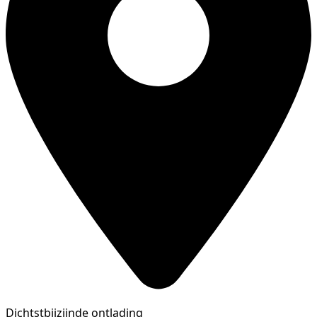
Dichtstbijzijnde ontlading