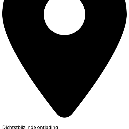
Dichtstbijzijnde ontlading