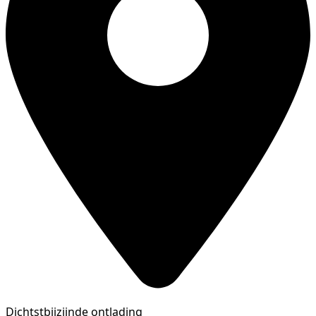
Dichtstbijzijnde ontlading