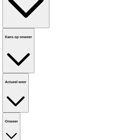
Kans op onweer
Actueel weer
Onweer