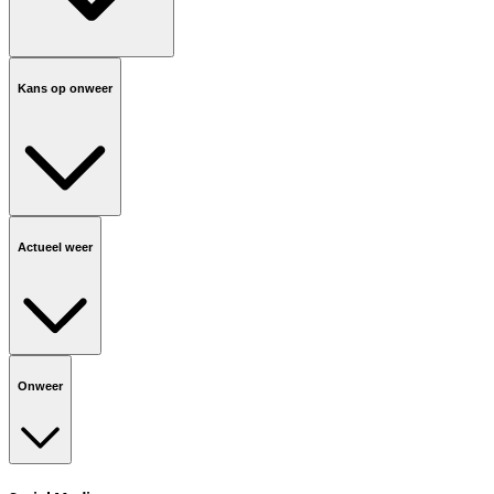
Kans op onweer
Actueel weer
Onweer