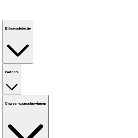
Bliksemdetectie
Partners
Onweer waarschuwingen