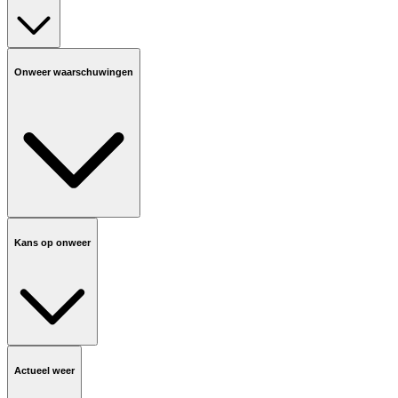
Onweer waarschuwingen
Kans op onweer
Actueel weer