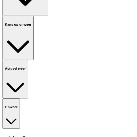
Kans op onweer
Actueel weer
Onweer