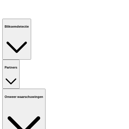
Bliksemdetectie
Partners
Onweer waarschuwingen