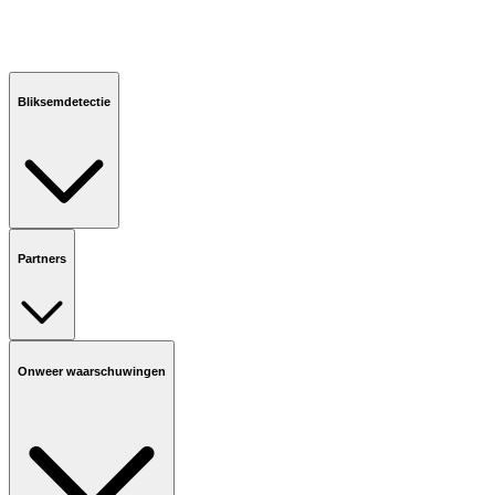
Bliksemdetectie
Partners
Onweer waarschuwingen