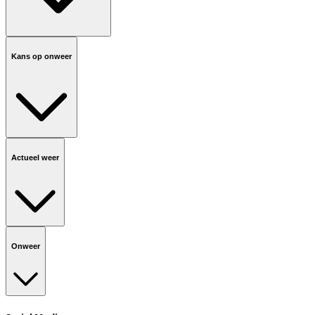
Kans op onweer
Actueel weer
Onweer