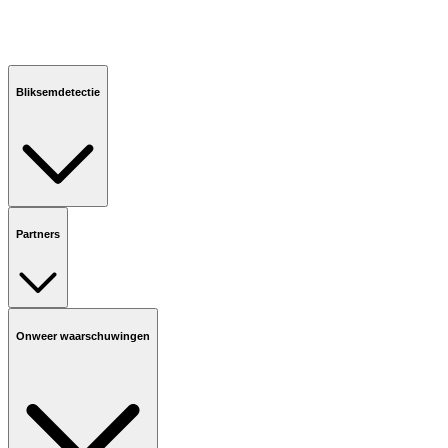
Bliksemdetectie
Partners
Onweer waarschuwingen