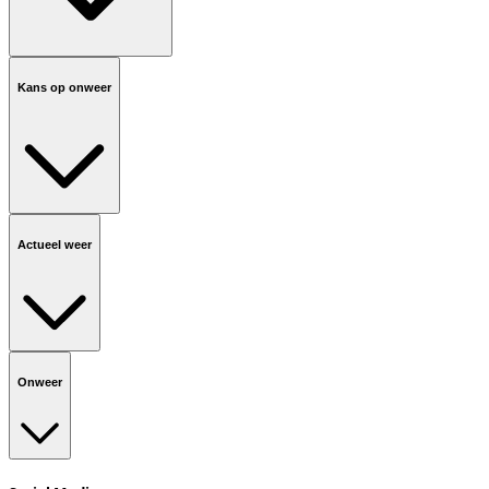
Kans op onweer
Actueel weer
Onweer