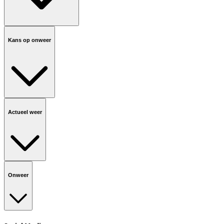
Kans op onweer
Actueel weer
Onweer