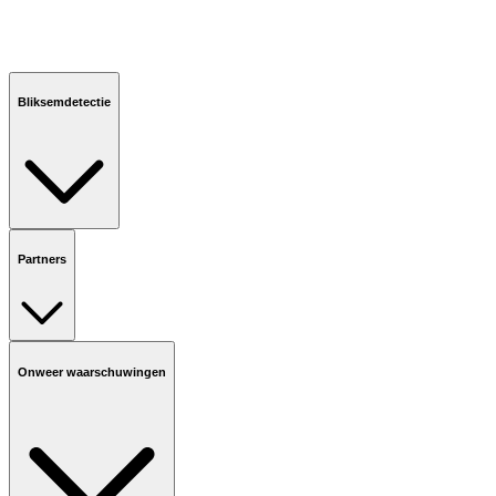
Bliksemdetectie
Partners
Onweer waarschuwingen