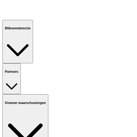
Bliksemdetectie
Partners
Onweer waarschuwingen