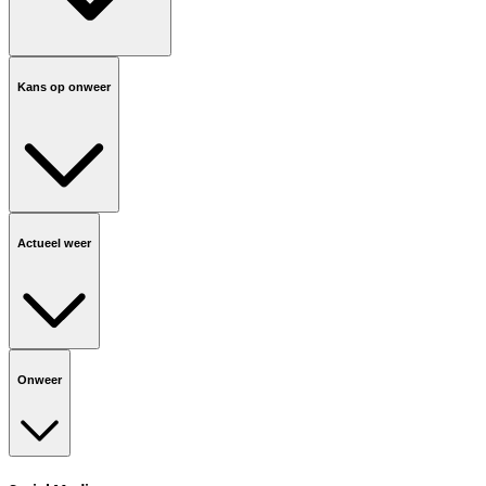
Kans op onweer
Actueel weer
Onweer