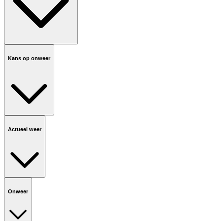
Kans op onweer
Actueel weer
Onweer