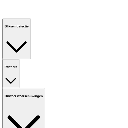
Bliksemdetectie
Partners
Onweer waarschuwingen