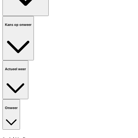
Kans op onweer
Actueel weer
Onweer