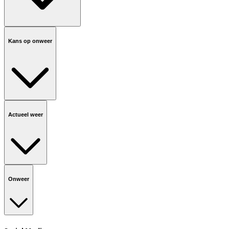
Kans op onweer
Actueel weer
Onweer