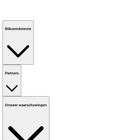
Bliksemdetectie
Partners
Onweer waarschuwingen