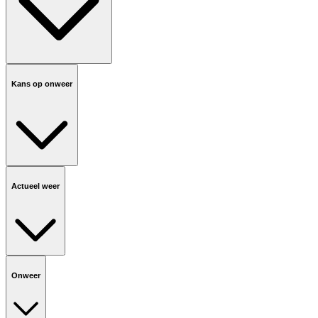
Kans op onweer
Actueel weer
Onweer