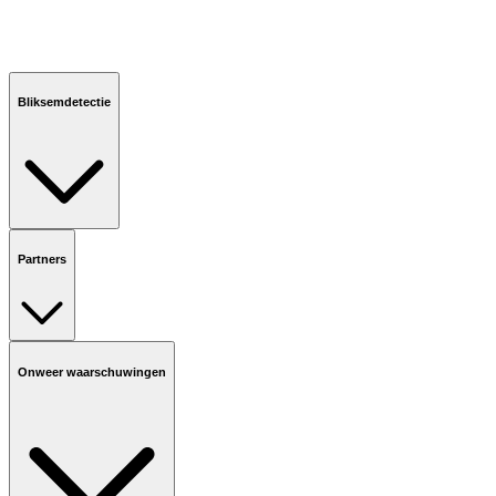
Bliksemdetectie
Partners
Onweer waarschuwingen