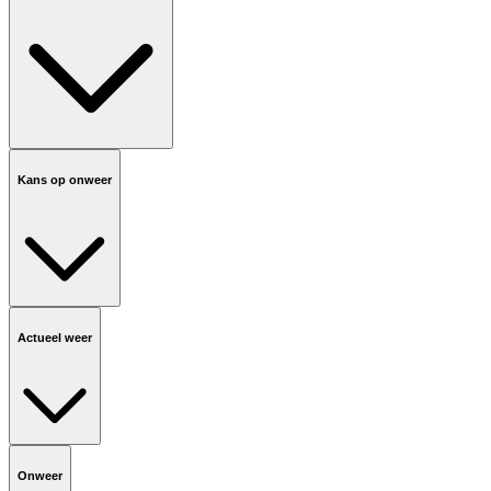
Kans op onweer
Actueel weer
Onweer