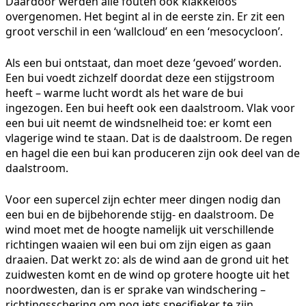
Daardoor werden alle fouten ook klakkeloos
overgenomen. Het begint al in de eerste zin. Er zit een
groot verschil in een ‘wallcloud’ en een ‘mesocycloon’.
Als een bui ontstaat, dan moet deze ‘gevoed’ worden.
Een bui voedt zichzelf doordat deze een stijgstroom
heeft – warme lucht wordt als het ware de bui
ingezogen. Een bui heeft ook een daalstroom. Vlak voor
een bui uit neemt de windsnelheid toe: er komt een
vlagerige wind te staan. Dat is de daalstroom. De regen
en hagel die een bui kan produceren zijn ook deel van de
daalstroom.
Voor een supercel zijn echter meer dingen nodig dan
een bui en de bijbehorende stijg- en daalstroom. De
wind moet met de hoogte namelijk uit verschillende
richtingen waaien wil een bui om zijn eigen as gaan
draaien. Dat werkt zo: als de wind aan de grond uit het
zuidwesten komt en de wind op grotere hoogte uit het
noordwesten, dan is er sprake van windschering –
richtingsschering om nog iets specifieker te zijn.