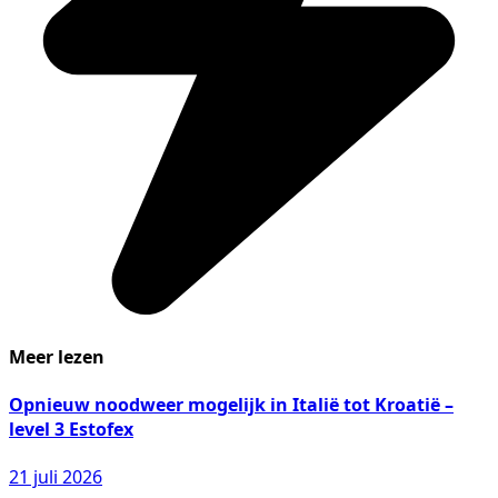
Meer lezen
Opnieuw noodweer mogelijk in Italië tot Kroatië –
level 3 Estofex
21 juli 2026