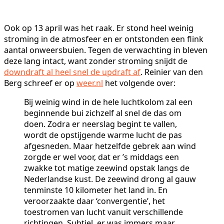
Ook op 13 april was het raak. Er stond heel weinig
stroming in de atmosfeer en er ontstonden een flink
aantal onweersbuien. Tegen de verwachting in bleven
deze lang intact, want zonder stroming snijdt de
downdraft al heel snel de updraft af
. Reinier van den
Berg schreef er op
weer.nl
het volgende over:
Bij weinig wind in de hele luchtkolom zal een
beginnende bui zichzelf al snel de das om
doen. Zodra er neerslag begint te vallen,
wordt de opstijgende warme lucht de pas
afgesneden. Maar hetzelfde gebrek aan wind
zorgde er wel voor, dat er ’s middags een
zwakke tot matige zeewind opstak langs de
Nederlandse kust. De zeewind drong al gauw
tenminste 10 kilometer het land in. En
veroorzaakte daar ‘convergentie’, het
toestromen van lucht vanuit verschillende
richtingen. Subtiel, er was immers maar