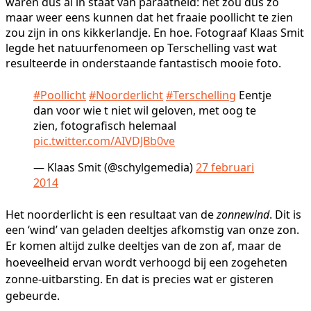
waren dus al in staat van paraatheid: het zou dus zo
maar weer eens kunnen dat het fraaie poollicht te zien
zou zijn in ons kikkerlandje. En hoe. Fotograaf Klaas Smit
legde het natuurfenomeen op Terschelling vast wat
resulteerde in onderstaande fantastisch mooie foto.
#Poollicht
#Noorderlicht
#Terschelling
Eentje
dan voor wie t niet wil geloven, met oog te
zien, fotografisch helemaal
pic.twitter.com/AIVDJBb0ve
— Klaas Smit (@schylgemedia)
27 februari
2014
Het noorderlicht is een resultaat van de
zonnewind
. Dit is
een ‘wind’ van geladen deeltjes afkomstig van onze zon.
Er komen altijd zulke deeltjes
van de zon af, maar de
hoeveelheid ervan wordt verhoogd bij een zogeheten
zonne-uitbarsting. En dat is precies wat er gisteren
gebeurde.