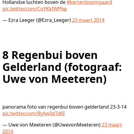
Hollandse luchten boven de
#kersenboomgaard
pic.twitter.com/CoYKkfWPbp
— Ezra Leeger (@Ezra_Leeger)
23 maart 2014
8
Regenbui boven
Gelderland (fotograaf:
Uwe von Meeteren)
panorama foto van regenbui boven gelderland 23-3-14
pic.twitter.com/ByXw0dTd6I
— Uwe von Meeteren (@UwevonMeeteren)
23 maart
2014