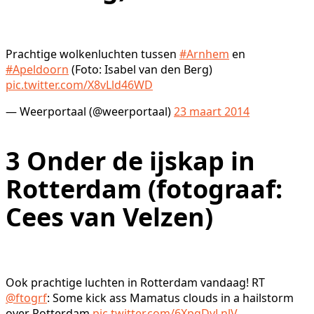
Prachtige wolkenluchten tussen
#Arnhem
en
#Apeldoorn
(Foto: Isabel van den Berg)
pic.twitter.com/X8vLld46WD
— Weerportaal (@weerportaal)
23 maart 2014
3
Onder de ijskap in
Rotterdam (fotograaf:
Cees van Velzen)
Ook prachtige luchten in Rotterdam vandaag! RT
@ftogrf
: Some kick ass Mamatus clouds in a hailstorm
over Rotterdam
pic.twitter.com/6XpqDyLnlV