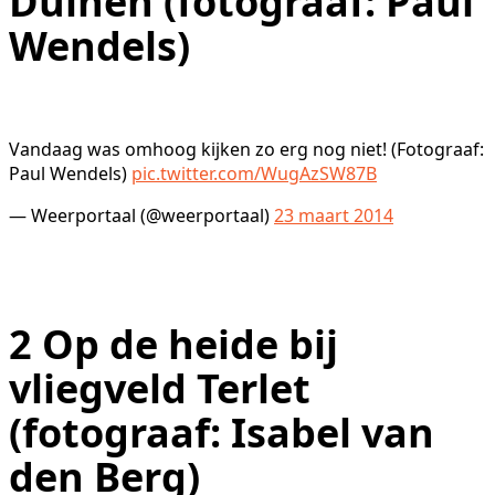
Duinen (fotograaf: Paul
Wendels)
Vandaag was omhoog kijken zo erg nog niet! (Fotograaf:
Paul Wendels)
pic.twitter.com/WugAzSW87B
— Weerportaal (@weerportaal)
23 maart 2014
2
Op de heide bij
vliegveld Terlet
(fotograaf: Isabel van
den Berg)