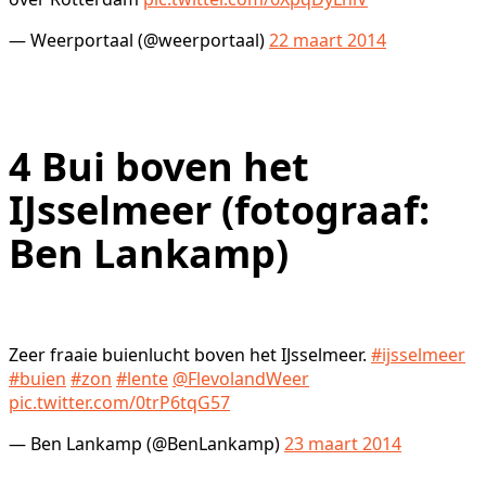
— Weerportaal (@weerportaal)
22 maart 2014
4
Bui boven het
IJsselmeer (fotograaf:
Ben Lankamp)
Zeer fraaie buienlucht boven het IJsselmeer.
#ijsselmeer
#buien
#zon
#lente
@FlevolandWeer
pic.twitter.com/0trP6tqG57
— Ben Lankamp (@BenLankamp)
23 maart 2014