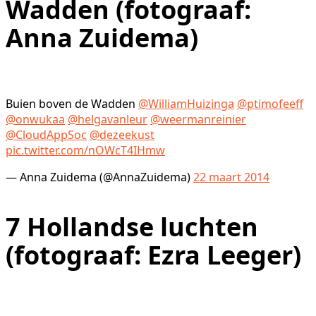
Wadden (fotograaf:
Anna Zuidema)
Buien boven de Wadden
@WilliamHuizinga
@ptimofeeff
@onwukaa
@helgavanleur
@weermanreinier
@CloudAppSoc
@dezeekust
pic.twitter.com/nOWcT4IHmw
— Anna Zuidema (@AnnaZuidema)
22 maart 2014
7
Hollandse luchten
(fotograaf: Ezra Leeger)