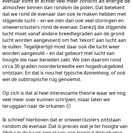
evenaar komt er echter veel meer zonlicht als energie de
atmosfeer binnen dan rondom de polen. Dat betekent
dat we rond de evenaar dan ook te maken hebben met
stijgende lucht – en we zien dan ook veel storingen en
onweersclusters rond de evenaar. Dankzij die stijgende
lucht moet vanaf andere breedtegraden aan de grond
lucht worden aangevoerd om het ’tekort’ aan lucht aan
te vullen. Tegelijkertijd moet daar ook die lucht weer
worden aangevuld – en dat gebeurt met lucht van
hoogte die naar beneden zakt. We zien daarom rond
circa 30 graden noorderbreedte een hogedrukgebied
ontstaan. En dat is nou het typische
Azorenhoog
, of ook
wel de subtropische rug genoemd.
Op zich is dat al heel interessante theorie waar we nog
veel meer over kunnen schrijven, maar laten we
teruggaan naar de orkanen 🙂
Ik schreef hierboven dat er onweerclusters ontstaan
rondom de evenaar. Dat is precies wat je ter hoogte van
Afrika in de kaart zien staan: een tropical disturbance.