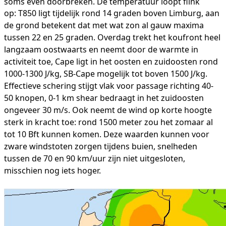
soms even doorbreken. De temperatuur loopt flink
op:
T850 ligt tijdelijk rond 14 graden boven Limburg, aan
de grond betekent dat met wat zon al gauw maxima
tussen 22 en 25 graden. Overdag trekt het koufront
heel
langzaam oostwaarts en neemt door de warmte in
activiteit toe, Cape ligt in het oosten en zuidoosten rond
1000-1300 J/kg, SB-Cape mogelijk tot boven
1500 J/kg.
Effectieve schering stijgt vlak voor passage richting 40-
50 knopen, 0-1 km shear bedraagt in het zuidoosten
ongeveer 30 m/s. Ook neemt de wind
op korte hoogte
sterk in kracht toe: rond 1500 meter zou het zomaar al
tot 10 Bft kunnen komen. Deze waarden kunnen voor
zware windstoten zorgen tijdens
buien, snelheden
tussen de 70 en 90 km/uur zijn niet uitgesloten,
misschien nog iets hoger.