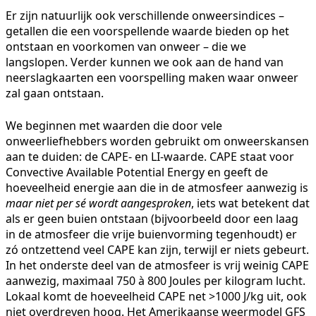
Er zijn natuurlijk ook verschillende onweersindices –
getallen die een voorspellende waarde bieden op het
ontstaan en voorkomen van onweer – die we
langslopen. Verder kunnen we ook aan de hand van
neerslagkaarten een voorspelling maken waar onweer
zal gaan ontstaan.
We beginnen met waarden die door vele
onweerliefhebbers worden gebruikt om onweerskansen
aan te duiden: de CAPE- en LI-waarde. CAPE staat voor
Convective Available Potential Energy en geeft de
hoeveelheid energie aan die in de atmosfeer aanwezig is
maar niet per sé wordt aangesproken
, iets wat betekent dat
als er geen buien ontstaan (bijvoorbeeld door een laag
in de atmosfeer die vrije buienvorming tegenhoudt) er
zó ontzettend veel CAPE kan zijn, terwijl er niets gebeurt.
In het onderste deel van de atmosfeer is vrij weinig CAPE
aanwezig, maximaal 750 à 800 Joules per kilogram lucht.
Lokaal komt de hoeveelheid CAPE net >1000 J/kg uit, ook
niet overdreven hoog. Het Amerikaanse weermodel GFS