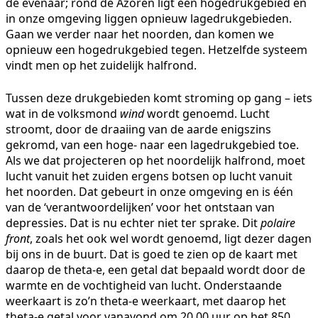
de evenaar; rond de Azoren ligt een hogedrukgebied en
in onze omgeving liggen opnieuw lagedrukgebieden.
Gaan we verder naar het noorden, dan komen we
opnieuw een hogedrukgebied tegen. Hetzelfde systeem
vindt men op het zuidelijk halfrond.
Tussen deze drukgebieden komt stroming op gang – iets
wat in de volksmond
wind
wordt genoemd. Lucht
stroomt, door de draaiing van de aarde enigszins
gekromd, van een hoge- naar een lagedrukgebied toe.
Als we dat projecteren op het noordelijk halfrond, moet
lucht vanuit het zuiden ergens botsen op lucht vanuit
het noorden. Dat gebeurt in onze omgeving en is één
van de ‘verantwoordelijken’ voor het ontstaan van
depressies. Dat is nu echter niet ter sprake. Dit
polaire
front
, zoals het ook wel wordt genoemd, ligt dezer dagen
bij ons in de buurt. Dat is goed te zien op de kaart met
daarop de theta-e, een getal dat bepaald wordt door de
warmte en de vochtigheid van lucht. Onderstaande
weerkaart is zo’n theta-e weerkaart, met daarop het
theta-e getal voor vanavond om 20.00 uur op het 850