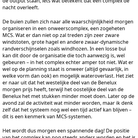
de output staan, iets wat betekent dat een complex de
nacht overleeft.
De buien zullen zich naar alle waarschijnlijkheid morgen
organiseren in een onweerscomplex, een zogeheten
MCS. Wat er dan niet op zal treden zijn zeer zware
windstoten, grote hagel en andere zwaar-dynamische
randverschijnselen zoals windhozen. In een losse bui
kan dit door de organisatie die toch aanwezig is, wel
gebeuren – in het complex echter amper tot niet. Wat er
wel op de planning staat is onweer (altijd gevaarlijk, in
welke vorm dan ook) en mogelijk wateroverlast. Het ziet
er naar uit dat het westelijke deel van de Benelux
morgen prijs heeft, terwijl het oostelijke deel van de
Benelux het met stukken minder moet doen. Later op de
avond zal de activiteit wat minder worden, maar ik denk
zelf dat het systeem nog wel een tijd actief kan blijven –
dit is een kenmerk van MCS-systemen.
Het wordt dus morgen een spannende dag! De positie
van het complex kan nog steeds anders worden en het is