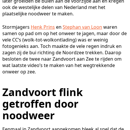
later groeiden de buien aan de voorzijde aan en kregen
ook de westelijke delen van Nederland met het
plaatselijke noodweer te maken.
Stormjagers
Henk Prins
en
Stephan van Loon
waren
samen op pad om op het onweer te jagen, maar door de
vele CC’s (wolk-tot-wolkontlading) was er weinig
fotogenieks aan. Toch maakte de vele regen indruk en
zagen zij de bui richting de Noordzee trekken. Daarop
besloten de twee naar Zandvoort aan Zee te rijden om
wat laatste video’s te maken van het wegtrekkende
onweer op zee.
Zandvoort flink
getroffen door
noodweer
Eenmaal in Zandvoort aangekomen bleek al snel dat de