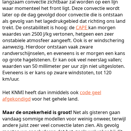
langzaam convectie zichtbaar zal worden op een lijn
waar momenteel het front ligt. Deze convectie wordt
later op de dag gevolgd door convectie die is ontstaan
als gevolg van het lagedrukgebied dat richting ons land
trekt. De onstabiliteit is hoog: de
CAPE
kan morgen
waardes van 2500 J/kg vertonen, hetgeen een zeer
onstabiele atmosfeer aangeeft. Ook is er windschering
aanwezig. Hierdoor ontstaan vaak zware
randverschijnselen, en eveneens is er morgen een kans
op grote hagelstenen. Er kan ook veel neerslag vallen;
waarden van 50 millimeter per uur zijn niet uitgesloten.
Eveneens is er kans op zware windstoten, tot 120
km/uur.
Het KNMI heeft dan inmiddels ook
code geel
afgekondigd
voor het gehele land.
Maar de onzekerheid is groot!
Net als gisteren gaan
vandaag sommige modellen voor weinig onweer, terwijl
andere juist zeer veel convectie laten zien. Als gevolg