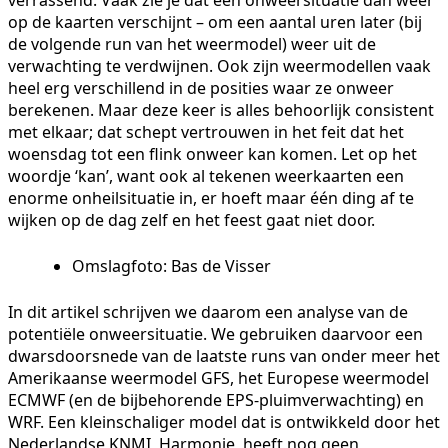
op de kaarten verschijnt – om een aantal uren later (bij
de volgende run van het weermodel) weer uit de
verwachting te verdwijnen. Ook zijn weermodellen vaak
heel erg verschillend in de posities waar ze onweer
berekenen. Maar deze keer is alles behoorlijk consistent
met elkaar; dat schept vertrouwen in het feit dat het
woensdag tot een flink onweer kan komen. Let op het
woordje ‘kan’, want ook al tekenen weerkaarten een
enorme onheilsituatie in, er hoeft maar één ding af te
wijken op de dag zelf en het feest gaat niet door.
Omslagfoto: Bas de Visser
In dit artikel schrijven we daarom een analyse van de
potentiële onweersituatie. We gebruiken daarvoor een
dwarsdoorsnede van de laatste runs van onder meer het
Amerikaanse weermodel GFS, het Europese weermodel
ECMWF (en de bijbehorende EPS-pluimverwachting) en
WRF. Een kleinschaliger model dat is ontwikkeld door het
Nederlandse KNMI, Harmonie, heeft nog geen