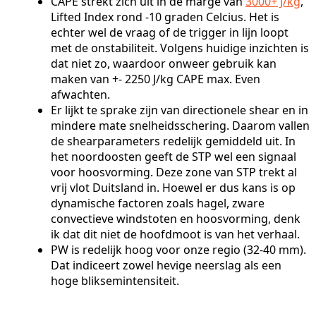
CAPE strekt zich uit in de marge van
3000+ J/kg
,
Lifted Index rond -10 graden Celcius. Het is
echter wel de vraag of de trigger in lijn loopt
met de onstabiliteit. Volgens huidige inzichten is
dat niet zo, waardoor onweer gebruik kan
maken van +- 2250 J/kg CAPE max. Even
afwachten.
Er lijkt te sprake zijn van directionele shear en in
mindere mate snelheidsschering. Daarom vallen
de shearparameters redelijk gemiddeld uit. In
het noordoosten geeft de STP wel een signaal
voor hoosvorming. Deze zone van STP trekt al
vrij vlot Duitsland in. Hoewel er dus kans is op
dynamische factoren zoals hagel, zware
convectieve windstoten en hoosvorming, denk
ik dat dit niet de hoofdmoot is van het verhaal.
PW is redelijk hoog voor onze regio (32-40 mm).
Dat indiceert zowel hevige neerslag als een
hoge bliksemintensiteit.