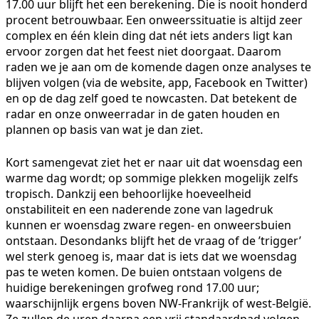
17.00 uur blijft het een berekening. Die is nooit honderd
procent betrouwbaar. Een onweerssituatie is altijd zeer
complex en één klein ding dat nét iets anders ligt kan
ervoor zorgen dat het feest niet doorgaat. Daarom
raden we je aan om de komende dagen onze analyses te
blijven volgen (via de website, app, Facebook en Twitter)
en op de dag zelf goed te nowcasten. Dat betekent de
radar en onze onweerradar in de gaten houden en
plannen op basis van wat je dan ziet.
Kort samengevat ziet het er naar uit dat woensdag een
warme dag wordt; op sommige plekken mogelijk zelfs
tropisch. Dankzij een behoorlijke hoeveelheid
onstabiliteit en een naderende zone van lagedruk
kunnen er woensdag zware regen- en onweersbuien
ontstaan. Desondanks blijft het de vraag of de ’trigger’
wel sterk genoeg is, maar dat is iets dat we woensdag
pas te weten komen. De buien ontstaan volgens de
huidige berekeningen grofweg rond 17.00 uur;
waarschijnlijk ergens boven NW-Frankrijk of west-België.
Ze zullen de uren daarna een vrij standaardpad volgen