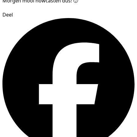
Morgen mooi nowcasten dus! 🙂
Deel