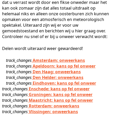
dat u verrast wordt door een fikse onweder maar het
kan ook zomaar zijn dat alles totaal uitdraait op
helemaal niks en alleen onze oosterburen zich kunnen
opmaken voor een atmosferisch en meteorologisch
spektakel. Uiteraard zijn wij er voor uw
gemoedstoestand en berichten wij u hier graag over.
Controleer nu snel of er bij u onweer verwacht wordt:
Delen wordt uiteraard weer gewardeerd!
track_changes
Amsterdam: onweerkans
track_changes
Apeldoorn: kans op fel onweer
track_changes
Den Haag: onweerkans
track_changes
Den Helder: onweerkans
track_changes
Eindhoven: kans op fel onweer
track_changes
Enschede: kans op fel onweer
track_changes
Groningen: kans op fel onweer
track_changes
Maastricht: kans op fel onweer
track_changes
Rotterdam: onweerkans
track_changes
Vlissingen: onweerkans