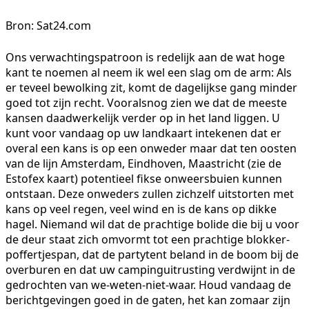
Bron: Sat24.com
Ons verwachtingspatroon is redelijk aan de wat hoge
kant te noemen al neem ik wel een slag om de arm: Als
er teveel bewolking zit, komt de dagelijkse gang minder
goed tot zijn recht. Vooralsnog zien we dat de meeste
kansen daadwerkelijk verder op in het land liggen. U
kunt voor vandaag op uw landkaart intekenen dat er
overal een kans is op een onweder maar dat ten oosten
van de lijn Amsterdam, Eindhoven, Maastricht (zie de
Estofex kaart) potentieel fikse onweersbuien kunnen
ontstaan. Deze onweders zullen zichzelf uitstorten met
kans op veel regen, veel wind en is de kans op dikke
hagel. Niemand wil dat de prachtige bolide die bij u voor
de deur staat zich omvormt tot een prachtige blokker-
poffertjespan, dat de partytent beland in de boom bij de
overburen en dat uw campinguitrusting verdwijnt in de
gedrochten van we-weten-niet-waar. Houd vandaag de
berichtgevingen goed in de gaten, het kan zomaar zijn