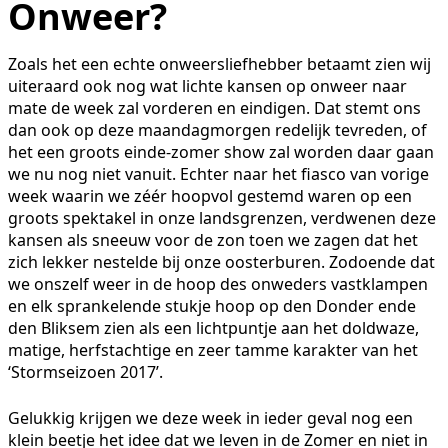
Onweer?
Zoals het een echte onweersliefhebber betaamt zien wij
uiteraard ook nog wat lichte kansen op onweer naar
mate de week zal vorderen en eindigen. Dat stemt ons
dan ook op deze maandagmorgen redelijk tevreden, of
het een groots einde-zomer show zal worden daar gaan
we nu nog niet vanuit. Echter naar het fiasco van vorige
week waarin we zéér hoopvol gestemd waren op een
groots spektakel in onze landsgrenzen, verdwenen deze
kansen als sneeuw voor de zon toen we zagen dat het
zich lekker nestelde bij onze oosterburen. Zodoende dat
we onszelf weer in de hoop des onweders vastklampen
en elk sprankelende stukje hoop op den Donder ende
den Bliksem zien als een lichtpuntje aan het doldwaze,
matige, herfstachtige en zeer tamme karakter van het
‘Stormseizoen 2017’.
Gelukkig krijgen we deze week in ieder geval nog een
klein beetje het idee dat we leven in de Zomer en niet in