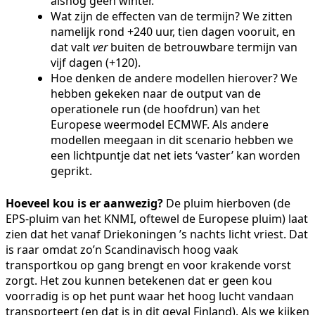
alsnog geen winter.
Wat zijn de effecten van de termijn? We zitten
namelijk rond +240 uur, tien dagen vooruit, en
dat valt
ver
buiten de betrouwbare termijn van
vijf dagen (+120).
Hoe denken de andere modellen hierover? We
hebben gekeken naar de output van de
operationele run (de hoofdrun) van het
Europese weermodel ECMWF. Als andere
modellen meegaan in dit scenario hebben we
een lichtpuntje dat net iets ‘vaster’ kan worden
geprikt.
Hoeveel kou is er aanwezig?
De pluim hierboven (de
EPS-pluim van het KNMI, oftewel de Europese pluim) laat
zien dat het vanaf Driekoningen ’s nachts licht vriest. Dat
is raar omdat zo’n Scandinavisch hoog vaak
transportkou op gang brengt en voor krakende vorst
zorgt. Het zou kunnen betekenen dat er geen kou
voorradig is op het punt waar het hoog lucht vandaan
transporteert (en dat is in dit geval Finland). Als we kijken