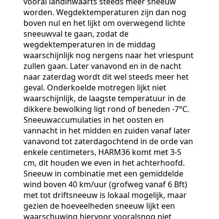
vooral landinwaarts steeds meer sneeuw
worden. Wegdektemperaturen zijn dan nog
boven nul en het lijkt om overwegend lichte
sneeuwval te gaan, zodat de
wegdektemperaturen in de middag
waarschijnlijk nog nergens naar het vriespunt
zullen gaan. Later vanavond en in de nacht
naar zaterdag wordt dit wel steeds meer het
geval. Onderkoelde motregen lijkt niet
waarschijnlijk, de laagste temperatuur in de
dikkere bewolking ligt rond of beneden -7°C.
Sneeuwaccumulaties in het oosten en
vannacht in het midden en zuiden vanaf later
vanavond tot zaterdagochtend in de orde van
enkele centimeters, HARM36 komt met 3-5
cm, dit houden we even in het achterhoofd.
Sneeuw in combinatie met een gemiddelde
wind boven 40 km/uur (grofweg vanaf 6 Bft)
met tot driftsneeuw is lokaal mogelijk, maar
gezien de hoeveelheden sneeuw lijkt een
waarschuwing hiervoor vooralsnog niet