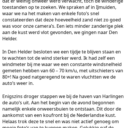
dat er weinig onweer werd verwacht, toch de winderige
toestanden op te zoeken. We spraken af in IJmuiden,
waar we na het maken van enkele foto’s snel
constateerden dat deze hoeveelheid zand niet zo goed
was voor onze camera’s. Een iets minder zanderige plek
aan de kust werd vlot gevonden, we gingen naar Den
Helder.
In Den Helder besloten we een tijdje te blijven staan en
te wachten tot de wind sterker werd. Ik had zelf een
windmeter bij me waar we een constante windsnelheid
gemeten hebben van 60 – 70 km/u, met uitschieters van
80+! Na goed natgeregend te waren vluchtten we de
auto’s weer in.
Enigszins droger stappen we bij de haven van Harlingen
de auto’s uit. Aan het begin van de avond begonnen
namelijk enkele onweersbuien te ontstaan. Dit door de
aankomst van een koufront bij de Nederlandse kust.
Helaas trok deze te snel en was niet actief genoeg om
mooie foto’s van te kunnen maken. Gelukkig gaf de