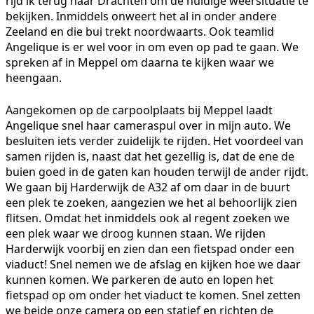
rijd ik terug naar Drachten om de huidige weersituatie te
bekijken. Inmiddels onweert het al in onder andere
Zeeland en die bui trekt noordwaarts. Ook teamlid
Angelique is er wel voor in om even op pad te gaan. We
spreken af in Meppel om daarna te kijken waar we
heengaan.
Aangekomen op de carpoolplaats bij Meppel laadt
Angelique snel haar cameraspul over in mijn auto. We
besluiten iets verder zuidelijk te rijden. Het voordeel van
samen rijden is, naast dat het gezellig is, dat de ene de
buien goed in de gaten kan houden terwijl de ander rijdt.
We gaan bij Harderwijk de A32 af om daar in de buurt
een plek te zoeken, aangezien we het al behoorlijk zien
flitsen. Omdat het inmiddels ook al regent zoeken we
een plek waar we droog kunnen staan. We rijden
Harderwijk voorbij en zien dan een fietspad onder een
viaduct! Snel nemen we de afslag en kijken hoe we daar
kunnen komen. We parkeren de auto en lopen het
fietspad op om onder het viaduct te komen. Snel zetten
we beide onze camera op een statief en richten de