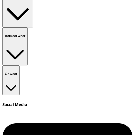
Actueel weer
Onweer
Social Media